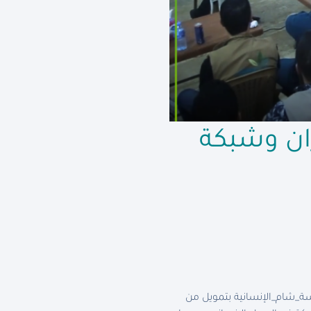
ان وشبكة
ة_شام_الإنسانية بتمويل من