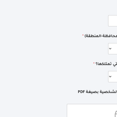
لمحافظة-المنطقة)
*
تي تمتلكها؟
*
يرجى ادراج نسخة عن الوثيقة الشخصية بصيغة PDF