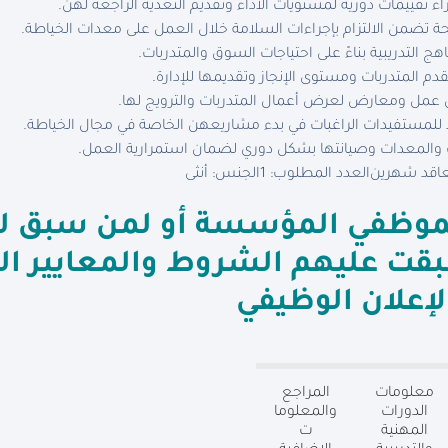
اء تقييمات دورية لمستويات الأداء وتقديم التغذية الراجعة لهن.
ريحة تضمن الالتزام بإجراءات السلامة خلال العمل على معدات الخياطة.
هج التدريبية بناءً على احتياجات السوق والمتدربات.
تقدم المتدربات ومستوى الإنجاز وتقديمها للإدارة.
مل ومعارض لعرض أعمال المتدربات والترويج لها.
اد للمستفيدات الراغبات في بدء مشاريعهن الخاصة في مجال الخياطة.
 والمعدات وصيانتها بشكل دوري لضمان استمرارية العمل.
عاقد شهرين
العدد المطلوب: 1
الجنس: أنثى
ة لموظفي المؤسسة أو لمن سبق 
طبقت عليهم الشروط والمعايير 
إعلان الوظيفي
معلومات
المراجع
الدورات
والمعلوما
المهنية
ت