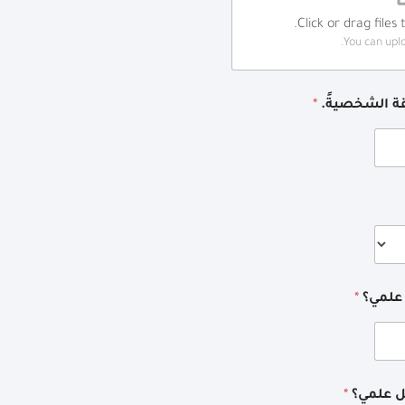
Click or drag files 
You can uploa
يقة الشخصيةً.
*
 علمي؟
*
هل علمي؟
*