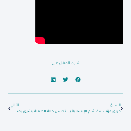
شارك المقال على:
السابق
التالي
فريق مؤسسة شام الإنسانية يوزع مبالغ نقدية على العائلات العائدة إلى دمشق وحلب بعد سنوات النزوح
تحسن حالة الطفلة بشرى بعد علاجها في مستشفى شام للأطفال