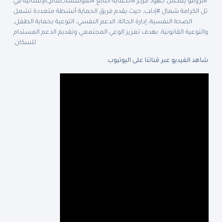
#برومو يعكس جهود مركز #الحماية التابع #لمؤسسة_شام_الإنسانية في
تل الكرامة شمال #إدلب، حيث يقدم فريق الحماية أنشطة متعددة تشمل
الصحة النفسية، إدارة الحالة، الدعم النفسي، التوعية بحماية الطفل،
والتوعية القانونية، بهدف تعزيز الوعي المجتمعي وتقديم الدعم المستدام
للسكان.
شاهد الفيديو عبر قناتنا على اليوتيوب