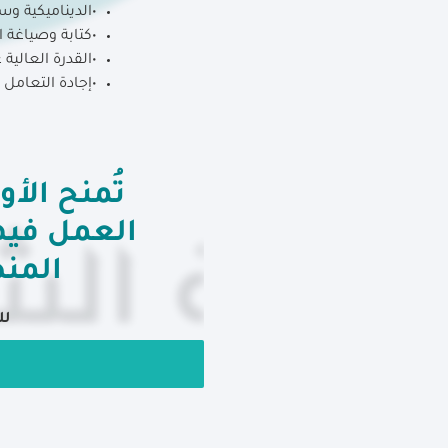
•الديناميكية وس
•كتابة وصياغة ال
•القدرة العالي
•إجادة التعامل
تُمنح ال
العمل فيه
المن
لل