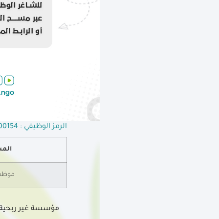
الرمز الوظيفي : JR/26/000154
المس
موظف 
مؤسسة غير ربحية ت