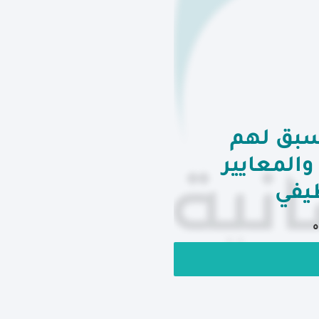
سبق لهم
المعايير
يفي
ه