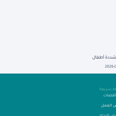
مشددة أطفال
2026-
بط سريعة
ناقصات
 العمل