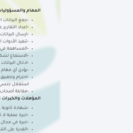
المهام والمسؤوليا
•جمع البيانات 
•اعداد التقارير
•ارسال البيانات
•تنفيذ الأدوات
•المساهمة في ت
•الاستماع لشك
•ادخال البيانات 
•يؤدي أي مهام 
•احترام وتطبيق 
استغلال جنسي 
•مقابلة أصحاب 
المؤهلات والخبرات ا
•شهادة ثانوية 
•خبرة عملية لا
•خبرة في مجال 
•القدرة على الت