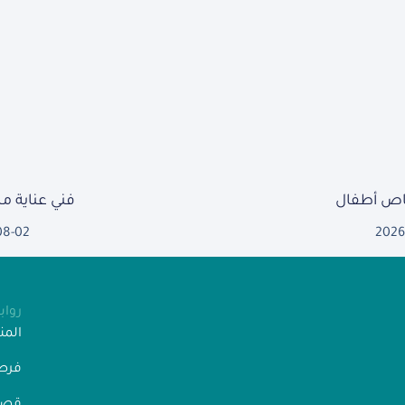
ص أطفال
فني عناية 
08-02
2026
روا
الم
فرص