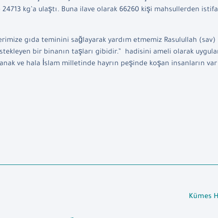
e 24713 kg’a ulaştı. Buna ilave olarak 66260 kişi mahsullerden istif
erimize gıda teminini sağlayarak yardım etmemiz Rasulullah (sav)
estekleyen bir binanın taşları gibidir.” hadisini ameli olarak uygu
anak ve hala İslam milletinde hayrın peşinde koşan insanların var
Kümes Ha