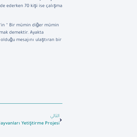
ade ederken 70 kişi ise çalışma
 ‘in “ Bir mümin diğer mümin
lamak demektir. Ayakta
 olduğu mesajını ulaştıran bir
التالي
yvanları Yetiştirme Projesi