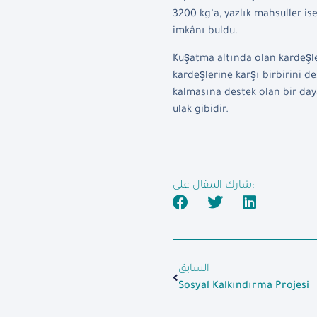
3200 kg’a, yazlık mahsuller is
imkânı buldu.
Kuşatma altında olan kardeşl
kardeşlerine karşı birbirini d
kalmasına destek olan bir day
ulak gibidir.
شارك المقال على:
السابق
Sosyal Kalkındırma Projesi