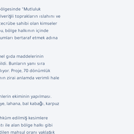
 bölgesinde “Mutluluk
verişli toprakların ıslahını ve
 tecrübe sahibi olan kimseler
u, bölge halkının içinde
rumları bertaraf etmek adına
emel gıda maddelerinin
ldi. Bunların yanı sıra
lıyor. Proje, 70 dönümlük
nın zirai anlamda verimli hale
ünlerin ekiminin yapılması.
ye, lahana, bal kabağı, karpuz
mahkûm edilmiş kesimlere
tı ile alan bölge halkı gibi
edilen mahsul oranı yaklaşık