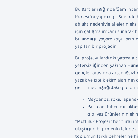
Bu şartlar ışığında Şam İnsani
Projesi”ni yapma girişiminde b
abluka nedeniyle ailelerin eks
için çalışma imkânı sunarak ha
bulunduğu yaşam koşullarının
yapılan bir projedir.
Bu proje, yıllardır kuşatma a
yetersizliğinden yakınan Humus
gençler arasında artan işsizli
yazlık ve kışlık ekim alanının
getirilmesi aşağıdaki gibi olm
Maydanoz, roka, ıspanak,
Patlıcan, biber, mulukhe
gibi yaz ürünlerinin eki
“Mutluluk Projesi” her türlü 
ulaştığı gibi projenin içinde ak
toplumun farklı çehrelerine hi