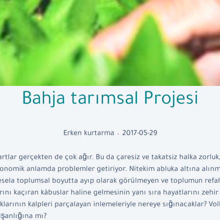
Bahja tarımsal Projesi
Erken kurtarma
2017-05-29
rtlar gerçekten de çok ağır. Bu da çaresiz ve takatsiz halka zorluk,
ekonomik anlamda problemler getiriyor. Nitekim abluka altına alın
Mesela toplumsal boyutta ayıp olarak görülmeyen ve toplumun ref
ularını kaçıran kâbuslar haline gelmesinin yanı sıra hayatlarını zeh
uklarının kalpleri parçalayan inlemeleriyle nereye sığınacaklar? V
işanlığına mı?