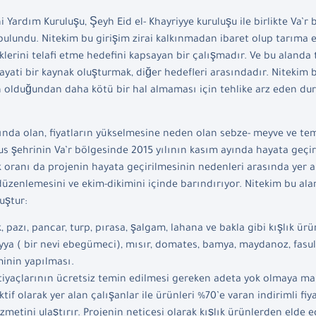
 Yardım Kuruluşu, Şeyh Eid el- Khayriyye kuruluşu ile birlikte Va’r
ulundu. Nitekim bu girişim zirai kalkınmadan ibaret olup tarıma el
iklerini telafi etme hedefini kapsayan bir çalışmadır. Ve bu alanda
yati bir kaynak oluşturmak, diğer hedefleri arasındadır. Nitekim b
 olduğundan daha kötü bir hal almaması için tehlike arz eden du
ltında olan, fiyatların yükselmesine neden olan sebze- meyve ve t
 şehrinin Va’r bölgesinde 2015 yılının kasım ayında hayata geçiri
k oranı da projenin hayata geçirilmesinin nedenleri arasında yer a
 düzenlemesini ve ekim-dikimini içinde barındırıyor. Nitekim bu ala
uştur:
 pazı, pancar, turp, pırasa, şalgam, lahana ve bakla gibi kışlık ür
yya ( bir nevi ebegümeci), mısır, domates, bamya, maydanoz, fasul
minin yapılması.
ihtiyaçlarının ücretsiz temin edilmesi gereken adeta yok olmaya 
tif olarak yer alan çalışanlar ile ürünleri %70’e varan indirimli fiya
zmetini ulaştırır. Projenin neticesi olarak kışlık ürünlerden elde 