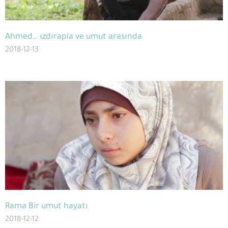
Ahmed… ızdırapla ve umut arasında
2018-12-13
Rama Bir umut hayatı
2018-12-12