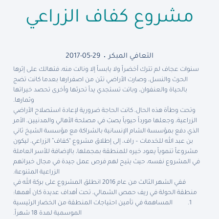
مشروع كفاف الزراعي
التعافي المبكر
2017-05-29
سنوات عجاف لم تترك أخضراً ولا يابساً إلا ونالت منه، فتهالك على إثرها
الحرث والنسل، وصارت الأراضي تئن من اصفرارها بعدما كانت تضج
بالحياة والعنفوان، وباتت تستجدي يداً تحرثها وأخرى تحصد خيراتها
وثمارها.
وتحت وطأة هذه الحال، كانت الحاجة ضرورية لإعادة استصلاح الأراضي
الزراعية، وجعلها مورداً حيوياً يصبّ في مصلحة الأهالي والمدنيين، الأمر
الذي دفع بمؤسسة الشام الإنسانية بالشراكة مع مؤسسة الشيخ ثاني
بن عبد الله للخدمات – راف، إلى إطلاق مشروع “كفاف” الزراعي، ليكون
مشروعاً تنموياً يعود خيره للمنطقة بمجملها، بالإضافة للأسر العاملة
في المشروع نفسه، حيث يتيح لهم فرص عمل جيدة في مجال خبراتهم
الزراعية المتنوعة.
ففي الشهر الثالث من عام 2016 انطلق المشروع على بركة الله في
منطقة الحولة في ريف حمص الشمالي، تحت أهداف عديدة كان أهمها:
المساهمة في تأمين احتياجات المنطقة من الخضار الرئيسية
الموسمية لمدة 18 شهراً.