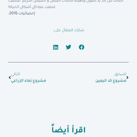
العائد من مد يد العون وتهيئة أسباب العمل و العيش الكريم لشعب
منعت عنه كل أشكال الحياة!
إحصائيات 2016:
شارك المقال على:
السابق
التالي
مشروع كد اليمين
مشروع نماء الزراعي
اقرأ أيضاً