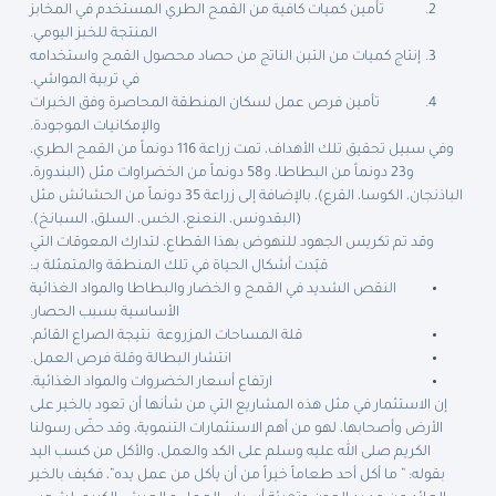
تأمين كميات كافية من القمح الطري المستخدم في المخابز
المنتجة للخبز اليومي.
إنتاج كميات من التبن الناتج من حصاد محصول القمح واستخدامه
في تربية المواشي.
تأمين فرص عمل لسكان المنطقة المحاصرة وفق الخبرات
والإمكانيات الموجودة.
وفي سبيل تحقيق تلك الأهداف، تمت زراعة 116 دونماً من القمح الطري،
و23 دونماً من البطاطا، و58 دونماً من الخضراوات مثل (البندورة،
الباذنجان، الكوسا، القرع)، بالإضافة إلى زراعة 35 دونماً من الحشائش مثل
(البقدونس، النعنع، الخس، السلق، السبانخ).
وقد تم تكريس الجهود للنهوض بهذا القطاع، لتدارك المعوقات التي
قيّدت أشكال الحياة في تلك المنطقة والمتمثلة بـ:
النقص الشديد في القمح و الخضار والبطاطا والمواد الغذائية
الأساسية بسبب الحصار.
قلة المساحات المزروعة نتيجة الصراع القائم.
انتشار البطالة وقلة فرص العمل.
ارتفاع أسعار الخضروات والمواد الغذائية.
إن الاستثمار في مثل هذه المشاريع التي من شأنها أن تعود بالخير على
الأرض وأصحابها، لهو من أهم الاستثمارات التنموية، وقد حضّ رسولنا
الكريم صلى الله عليه وسلم على الكد والعمل، والأكل من كسب اليد
بقوله: ” ما أكل أحد طعاماً خيراً من أن يأكل من عمل يده”، فكيف بالخير