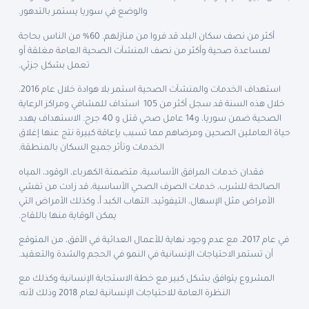
والوضع في سوريا يستمر بالتدهور.
أكثر من نصف سكان البلد قد فروا من منازلهم. 60% من الناس بحاجة
لمساعدة صحية وأكثر من نصف المنشآت الصحية العامة مغلقة أو
تعمل بشكل جزئي.
استهداف الخدمات والمنشآت الصحية استمر بلا هوادة خلال عام 2016.
خلال هذه السنة قد سجل أكثر من 105 استداف للمشافي ومراكز الرعاية
الصحية ضمن سوريا، و14 عامل صحي قتل و 40 جرح. الاستهداف يهدد
حياة العاملين الصحين ومرضاهم مما تسبب بإعاقة كبيرة نتج عنها إغلاق
الخدمات وتأثر جميع السكان بالمنطقة.
فقدان خدمات المرافق الأساسية، متضمنة الكهرباء، الوقود، المياه
الصالحة للشرب، خدمات الصرف الصحي الأساسية، قد زادت من تفشي
الأمراض مثل الإسهال، التيفوئيد، التهاب الكبد أ، وكذلك الأمراض التي
يمكن الوقاية منها باللقاح.
في عام 2017، مع عدم وجود نهاية للأعمال العدائية في الأفق، من المتوقع
أن تستمر الاحتياجات الإنسانية في النمو في الحجم والشدة والتعقيد.
المشروع يتوافق بشكل كبير مع خطة الاستجابة الإنسانية وكذلك مع
النظرة العامة للاحتياجات الإنسانية لعام 2018 وذلك لأنه: