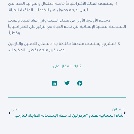
1- يستهدف الفئات الأكثر احتياجاً خاصة الأطفال والمواليد الجدد الذي
ليس لديهم وصول آمن للخدمات المنقذة للحياة.
2-يدعم الأولوية الأولى في قطاع الصحة وهي إنقاذ الحياة وتقديم
المساعدة الصحية الإنسانية التي تدعم الحياة مع التركيز على الأكثر احتياجاً
وخطراً.
3-المشروع يستهدف منطقة مكتظة جدا بالسكان الأصلين والنازحين
وعدد كبير منهم يقطن بالمخيمات،
شارك المقال على:
السابق
التالي
شام الإنسانية تفتتح “مركز لين للعيادات الشاملة” في ريف اللاذقية
خطة الإستجابة العاجلة للنازحين في إدلب