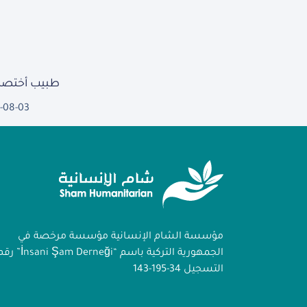
طبيب أختصا
-08-03
مؤسسة الشام الإنسانية مؤسسة مرخصة في
الجمهورية التركية باسم “İnsani Şam Derneği
التسجيل 34-195-143