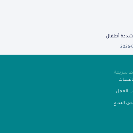
مشددة أطفال
2026-
بط سريعة
ناقصات
 العمل
 النجاح