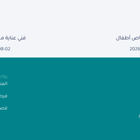
ص أطفال
فني عناية 
08-02
2026
روا
الم
فرص
قصص
” رقم