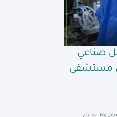
صل صناعي
 في مستشفى
راحي وتكللت بالنجاح