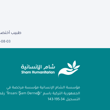
طبيب أختصا
-08-03
مؤسسة الشام الإنسانية مؤسسة مرخصة في
الجمهورية التركية باسم “İnsani Şam Derneği
التسجيل 34-195-143