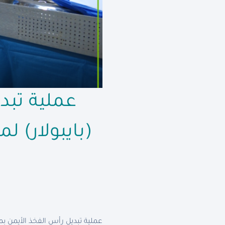
عملية تبد
(بايبولار) 
ش
عملية تبديل رأس الفخذ الأيمن ب