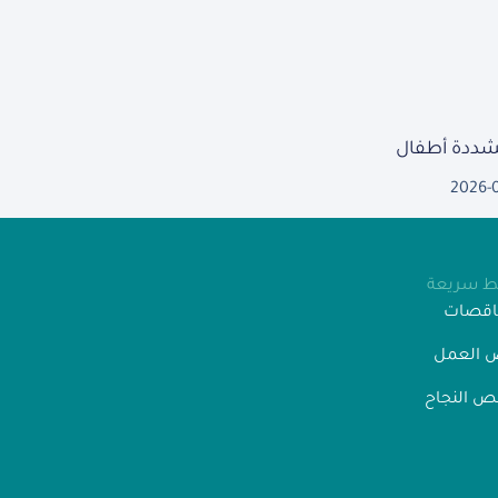
مشددة أطفال
2026-
بط سريعة
ناقصات
 العمل
 النجاح