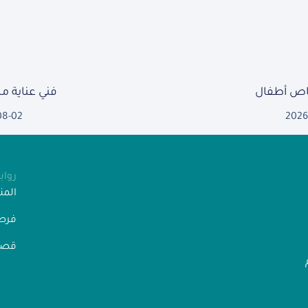
ص أطفال
فني عناية 
08-02
2026
روا
الم
فرص
قصص
” رقم