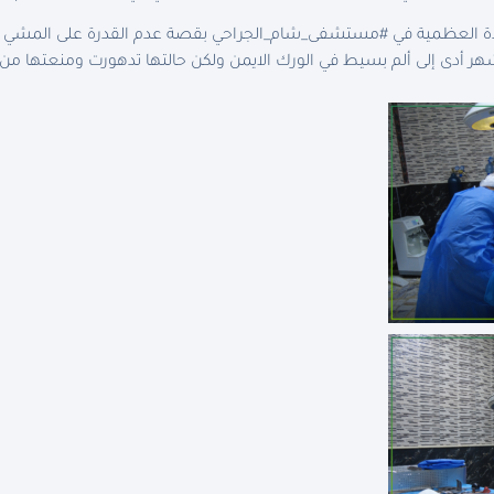
 تبلغ 63 عام العيادة العظمية في #مستشفى_شام_الجراحي بقصة عدم القدرة على ا
 تعرضها لحادث سير منذ 3 أشهر أدى إلى ألم بسيط في الورك الايمن ولكن حالتها تدهورت ومنع