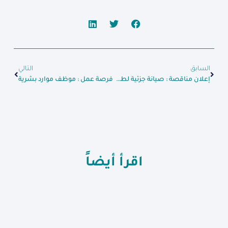
السابق
التالي
إعلان مناقصة : صيانة جزئية لطريق حارم – سرمدا بطول 11.5 كلم (7000 م2)
فرصة عمل : موظف موارد بشرية
اقرأ أيضاً