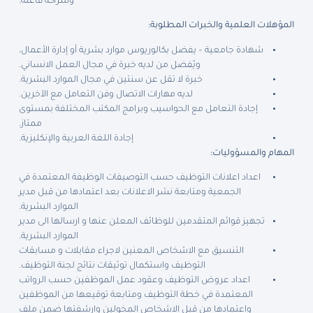
وشراكة فاعلة.
المؤهلات العلمية والخبرات المطلوبة:
شهادة جامعية – يفضل بكالوريوس موارد بشرية أو إدارة الأعمال،
ويُفضل من لديه خبرة في مجال العمل الانساني.
خبرة لا تقل عن سنتين في مجال الموارد البشرية.
لديه مهارات الاتصال وفن التعامل مع الآخرين.
إجادة التعامل مع الحواسيب وبرامج المكتب المختلفة بمستوى
ممتاز.
إجادة اللغة العربية والإنكليزية.
المهام والمسؤوليات:
اعداد اعلانات التوظيف حسب التوصيفات الوظيفة المعتمدة في
الجمعية ومتابعة نشر الاعلانات بعد اعتمادها من قبل مدير
الموارد البشرية.
تجهيز قوائم المتقدمين للوظائف المعلن عنها و ارسالها الى مدير
الموارد البشرية.
التنسيق مع الاشخاص المعنين لاجراء مقابلات و مسابقات
التوظيف واستكمال توثيقات نتائج لجنة التوظيف.
اعداد عروض التوظيف وعقود عمل الموظفين حسب الرواتب
المعتمدة في خطة التوظيف ومتابعة توقيعها من الموظفين
واعتمادها من قبل الاشخاص المخولين وارشفتها ضمن ملف