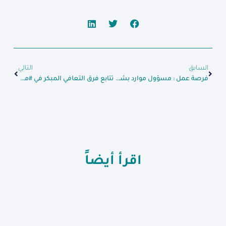
السابق
التالي
فرصة عمل : مسؤول موارد بشرية
تتابع فرق التعافي المبكر في #مؤسسة_شام_الإنسانية أعمال الترميم وإعادة تأهيل السوق الأثري في مدينة “كفرتخاريم” شمال إدلب
اقرأ أيضاً