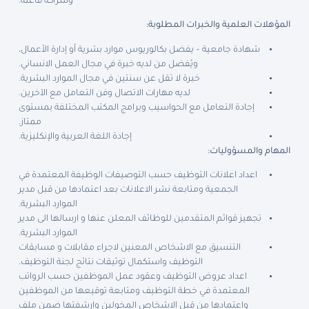
وشراكة فاعلة.
المؤهلات العلمية والخبرات المطلوبة:
شهادة جامعية – يفضل بكالوريوس موارد بشرية أو إدارة الأعمال،
ويُفضل من لديه خبرة في مجال العمل الانساني.
خبرة لا تقل عن سنتين في مجال الموارد البشرية.
لديه مهارات الاتصال وفن التعامل مع الآخرين.
إجادة التعامل مع الحواسيب وبرامج المكتب المختلفة بمستوى
ممتاز.
إجادة اللغة العربية والإنكليزية.
المهام والمسؤوليات:
اعداد اعلانات التوظيف حسب التوصيفات الوظيفة المعتمدة في
الجمعية ومتابعة نشر الاعلانات بعد اعتمادها من قبل مدير
الموارد البشرية.
تجهيز قوائم المتقدمين للوظائف المعلن عنها و ارسالها الى مدير
الموارد البشرية.
التنسيق مع الاشخاص المعنين لاجراء مقابلات و مسابقات
التوظيف واستكمال توثيقات نتائج لجنة التوظيف.
اعداد عروض التوظيف وعقود عمل الموظفين حسب الرواتب
المعتمدة في خطة التوظيف ومتابعة توقيعها من الموظفين
واعتمادها من قبل الاشخاص المخولين وارشفتها ضمن ملف