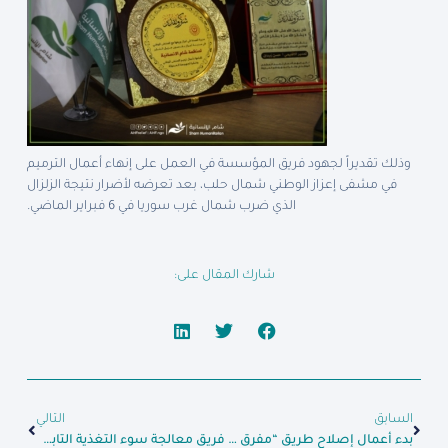
وذلك تقديراً لجهود فريق المؤسسة في العمل على إنهاء أعمال الترميم
في مشفى إعزاز الوطني شمال حلب، بعد تعرضه لأضرار نتيجة الزلزال
الذي ضرب شمال غرب سوريا في 6 فبراير الماضي.
شارك المقال على:
السابق
التالي
بدء أعمال إصلاح طريق “مفرق كفردريان – مفرق حتان” في ريف ادلب
فريق معالجة سوء التغذية التابع لمؤسسة شام الإنسانية يتابع حالة الطفلة “إلين” حتى الشفاء الكامل .