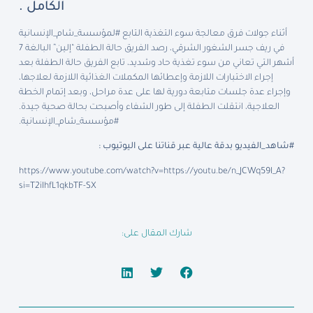
الكامل .
أثناء جولات فرق معالجة سوء التغذية التابع #لمؤسسة_شام_الإنسانية
في ريف جسر الشغور الشرقي، رصد الفريق حالة الطفلة “إلين” البالغة 7
أشهر التي تعاني من سوء تغذية حاد وشديد، تابع الفريق حالة الطفلة بعد
إجراء الاختبارات اللازمة وإعطائها المكملات الغذائية اللازمة لعلاجها،
وإجراء عدة جلسات متابعة دورية لها على عدة مراحل، وبعد إتمام الخطة
العلاجية، انتقلت الطفلة إلى طور الشفاء وأصبحت بحالة صحية جيدة.
#مؤسسة_شام_الإنسانية.
#شاهد_الفيديو بدقة عالية عبر قناتنا على اليوتيوب :
https://www.youtube.com/watch?v=https://youtu.be/n_JCWq59I_A?
si=T2iIhfL1qkbTF-SX
شارك المقال على: