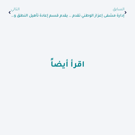
السابق
التالي
إدارة مشفى إعزاز الوطني تقدم درع تكريم إلى #مؤسسة_شــــام_الإنسانية
يقدم قسم إعادة تأهيل النطق والتخاطب خدمات متنوعة للأطفال (تأخر تطور روحي حركي دماغي – اضطرابات نطق – اضطرابات توحد)
اقرأ أيضاً