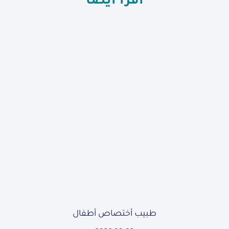
اقرأ أيضاً
طبيب أختصاص أطفال