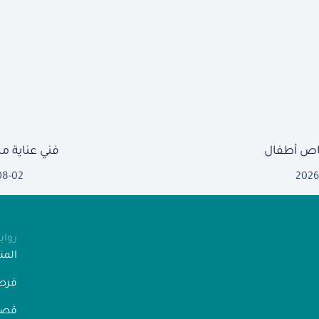
ص أطفال
فني عناية 
08-02
2026
روا
الم
فرص
قصص