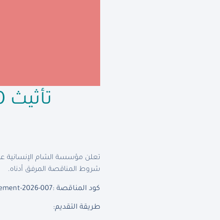
تأثيث 10 مدارس في حمص و ريف دمشق
تعلن مؤسسة الشام الإنسانية عن
شروط المناقصة المرفق أدناه.
كود المناقصة :AHF-Procurement-2026-007
طريقة التقديم: