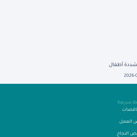
مشددة أطفال
2026-
بط سريعة
ناقصات
 العمل
 النجاح