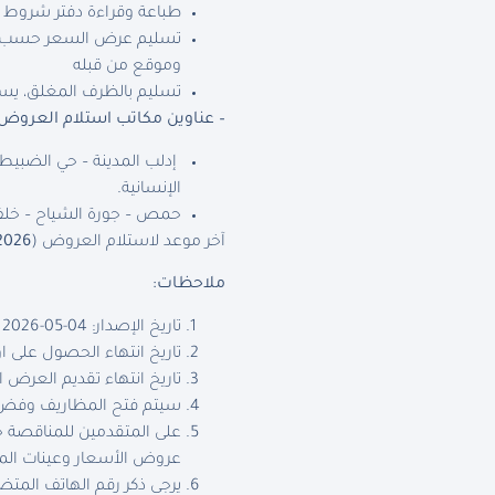
طباعة وقراءة دفتر شروط ال
تسليم عرض السعر حسب ال
وموقع من قبله
تسليم بالظرف المغلق، يسلم
– عناوين مكاتب استلام العروض:
الإنسانية.
حمص – جورة الشياح – خلف م
آخر موعد لاستلام العروض (
2026
ملاحظات
:
تاريخ الإصدار: 04-05-2026
تاريخ انتهاء الحصول على اوراق المناقصة 12-05-
تاريخ انتهاء تقديم العرض الفني والمالي : 12-05-26
سيتم فتح المظاريف وفض ال
على المتقدمين للمناقصة ج
عروض الأسعار وعينات ال
يرجى ذكر رقم الهاتف الم