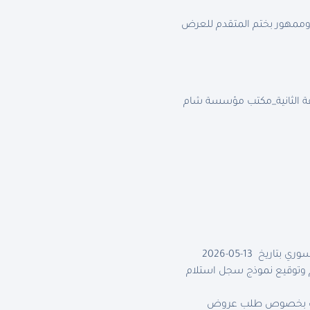
ممهور بختم المتقدم للعرض
 100 متر، آخر بناء رقم 5 ،الطابق الثاني_ الشقة الثانية_مكتب مؤسسة شام
خ 13-05-2026
م وتوقيع نموذج سجل استلام
تجدات بخصوص طلب عروض