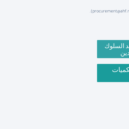
).
procurement@ahf.
د السلوك
دين
كميات