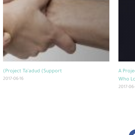
(Project Ta’adud (Support
A Proje
2017-06-16
Who Lo
2017-06-