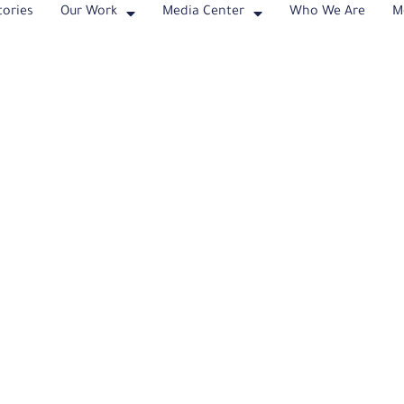
tories
Our Work
Media Center
Who We Are
M