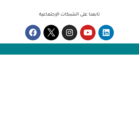
تابعنا على الشبكات الإجتماعية
مؤسسة الشام الإنسانية مؤسسة مرخصة في
الجمهورية التركية باسم “İnsani Şam Derneği”
رقم التسجيل 34-195-143